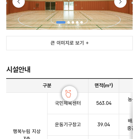
슬라이드 이전
큰 이미지로 보기 +
큰 이미지로 보기 +
시설안내
시설 안내 - 구분, 면적, 주요시설, 비고 정보 제공
구분
면적(㎡)
농구대
국민체육센터
563.04
배드민
운동기구창고
39.04
중간 
행복누림 지상
3층