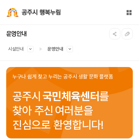
본문 바로가기
대메뉴 바로가기
전체
공주시 행복누림
운영안내
시설안내
운영안내
누구나 쉽게 찾고 누리는 공주시 생활 문화 플랫폼
공주시
국민체육센터
를
찾아 주신
여러분을
진심으로 환영합니다!