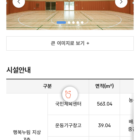
슬라이드 이전
큰 이미지로 보기 +
큰 이미지로 보기 +
시설안내
시설 안내 - 구분, 면적, 주요시설, 비고 정보 제공
구분
면적(㎡)
농구대
국민체육센터
563.04
배드민
운동기구창고
39.04
중간 
행복누림 지상
3층