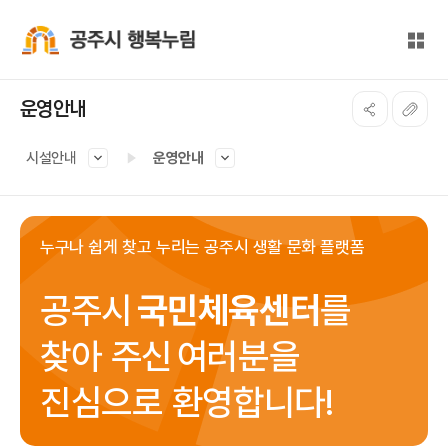
본문 바로가기
대메뉴 바로가기
전체
공주시 행복누림
운영안내
시설안내
운영안내
누구나 쉽게 찾고 누리는 공주시 생활 문화 플랫폼
공주시
국민체육센터
를
찾아 주신
여러분을
진심으로 환영합니다!