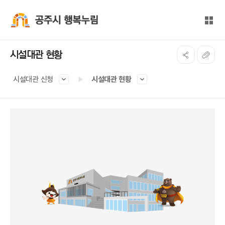
본문 바로가기
대메뉴 바로가기
전체
공주시 행복누림
시설대관 현황
시설대관 신청
시설대관 현황