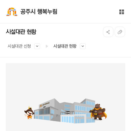
본문 바로가기
대메뉴 바로가기
전체
공주시 행복누림
시설대관 현황
시설대관 신청
시설대관 현황