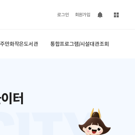
사이트맵
로그인
회원가입
팝업 열기
공주만화작은도서관
통합프로그램/시설대관조회
놀이터