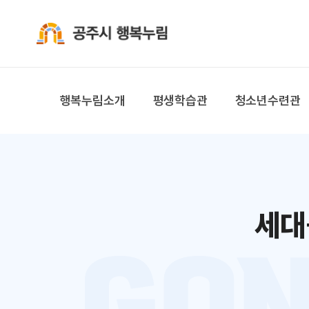
공주시 행복누림
행복누림소개
평생학습관
청소년수련관
세대