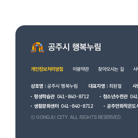
개인정보처리방침
이용약관
찾아오시는 길
사
상호명 :
공주시 행복누림
대표자명 :
최원철
사
평생학습관
041-840-8712
청소년수련관
04
생활문화센터
041-840-8712
공주만화작은도
ⓒ GONGJU CITY.
ALL RIGHTS RESERVED.