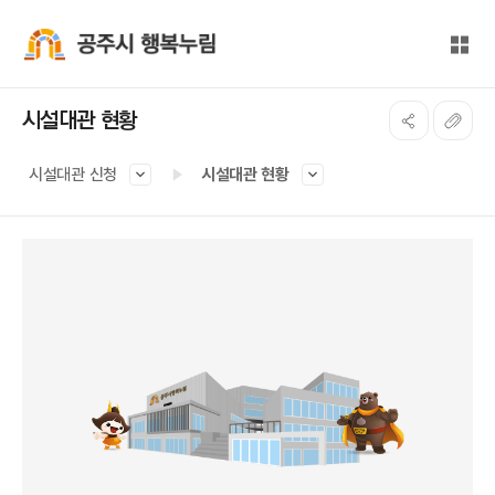
본문 바로가기
대메뉴 바로가기
전체
공주시 행복누림
시설대관 현황
시설대관 신청
시설대관 현황