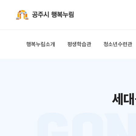
공주시 행복누림
행복누림소개
평생학습관
청소년수련관
세대