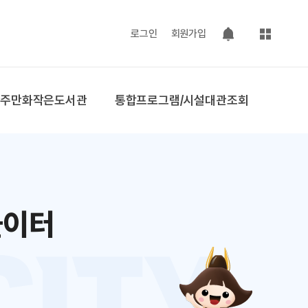
사이트맵
로그인
회원가입
팝업 열기
공주만화작은도서관
통합프로그램/시설대관조회
놀이터