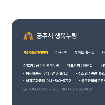
개인정보처리방침
이용약관
찾아오시는 길
사
상호명 :
공주시 행복누림
대표자명 :
최원철
사
평생학습관
041-840-8712
청소년수련관
04
생활문화센터
041-840-8712
공주만화작은도
ⓒ GONGJU CITY.
ALL RIGHTS RESERVED.