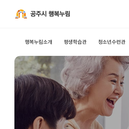
공주시 행복누림
행복누림소개
평생학습관
청소년수련관