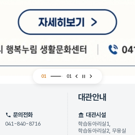
01
01
슬라이드 이전
슬라이드 다음
대관안내
문의전화
대관시설
041-840-8716
학습동아리실1,
학습동아리실2, 무용실