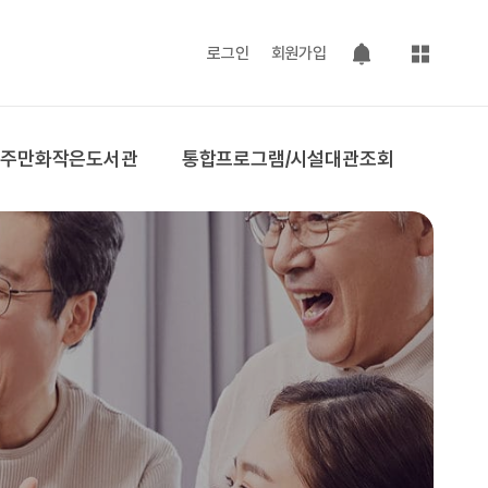
사이트맵
로그인
회원가입
팝업 열기
공주만화작은도서관
통합프로그램/시설대관조회