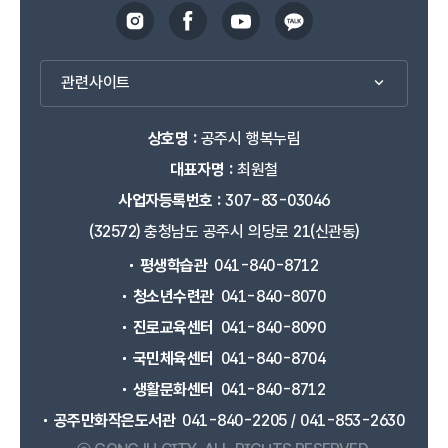
관련사이트
상호명 :
공주시 행복누림
대표자명 :
최원철
사업자등록번호 :
307-83-03046
(32572) 충청남도 공주시 의당로 21(신관동)
평생학습관
041-840-8712
청소년수련관
041-840-8070
진로교육센터
041-840-8090
국민체육센터
041-840-8704
생활문화센터
041-840-8712
공주만화작은도서관
041-840-2205 / 041-853-2630