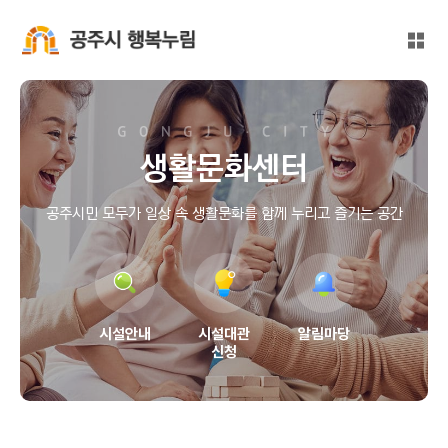
본문 바로가기
대메뉴 바로가기
전체
공주시 행복누림
생활문화센터
공주시민 모두가 일상 속 생활문화를 함께 누리고 즐기는 공간
시설안내
시설대관
알림마당
신청