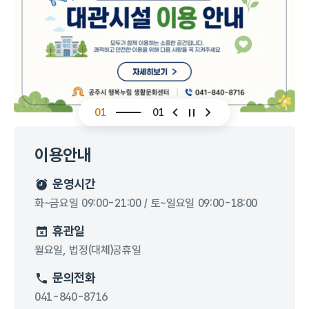
01
01
슬라이드 이전
슬라이드 다음
이용안내
운영시간
화~금요일 09:00-21:00 / 토~일요일 09:00-18:00
휴관일
월요일, 법정(대체)공휴일
문의전화
041-840-8716