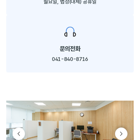
월요일, 법정(대체) 공휴일
문의전화
041-840-8716
슬라이드 다음
슬라이드 이전