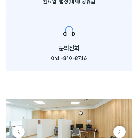
월요일, 법정(대체) 공휴일
문의전화
041-840-8716
슬라이드 다음
슬라이드 이전