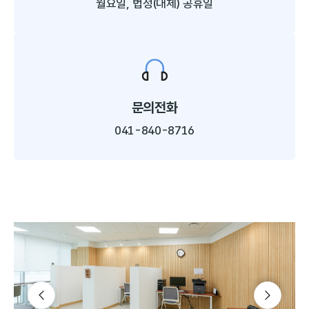
월요일, 법정(대체) 공휴일
문의전화
041-840-8716
슬라이드 다음
슬라이드 이전