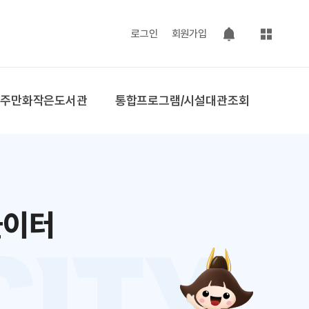
사이트맵
로그인
회원가입
팝업 열기
공주만화작은도서관
통합프로그램/시설대관조회
놀이터