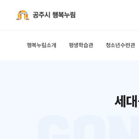
공주시 행복누림
행복누림소개
평생학습관
청소년수련관
세대