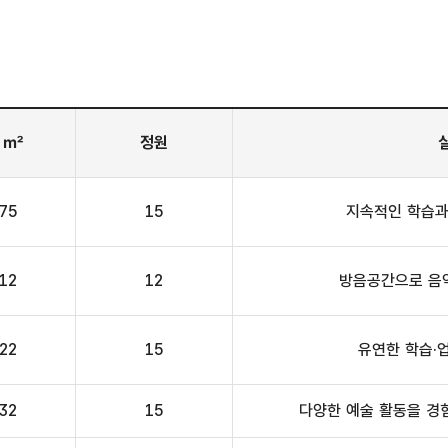
 ㎡
정원
.75
15
지속적인 학습과
.12
12
방음공간으로 음악
.22
15
유연한 학습·
.32
15
다양한 예술 활동을 경