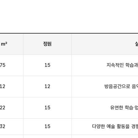
 ㎡
정원
.75
15
지속적인 학습과
.12
12
방음공간으로 음악
.22
15
유연한 학습·
.32
15
다양한 예술 활동을 경