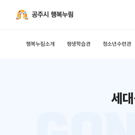
공주시 행복누림
행복누림소개
평생학습관
청소년수련관
세대