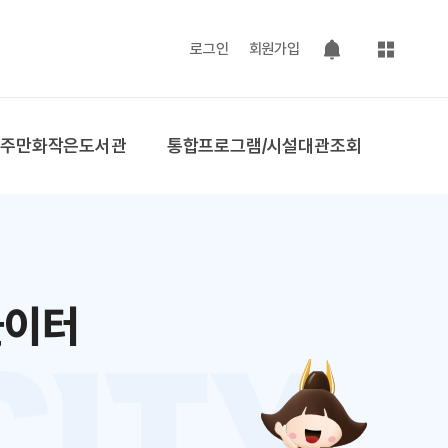
사이트맵
로그인
회원가입
팝업 열기
공주만화작은도서관
통합프로그램/시설대관조회
놀이터