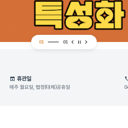
01
01
슬라이드 이전
슬라이드 다음
휴관일
매주 월요일, 법정(대체)공휴일
0