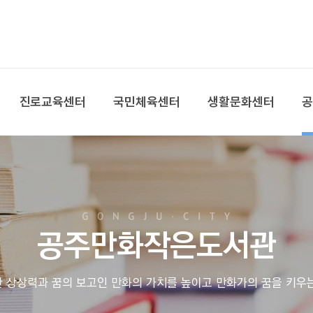
본문 바로가기
대메뉴 바로가기
진로교육센터
국민체육센터
생활문화센터
공주만화작은도서관
 상상력과 꿈의 보고인 만화의 가치를 높이고 만화가의 꿈을 키우