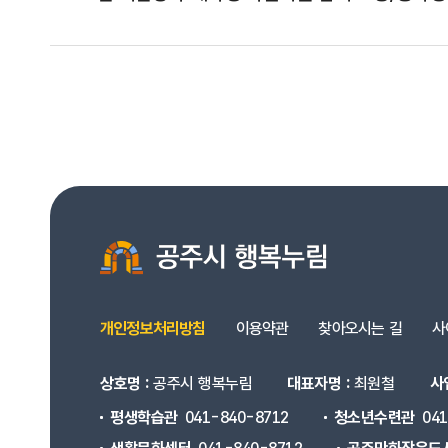
개인정보처리방침
이용약관
찾아오시는 길
사
상호명 :
공주시 행복누림
대표자명 :
최원철
사
평생학습관
041-840-8712
청소년수련관
04