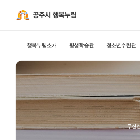
공주시 행복누림
행복누림소개
평생학습관
청소년수련관
무한한