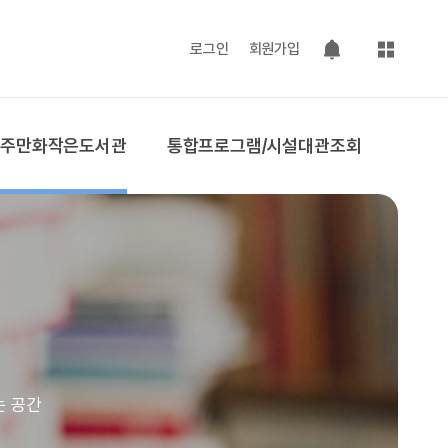
사이트맵
로그인
회원가입
팝업 열기
공주만화작은도서관
통합프로그램/시설대관조회
는 공간