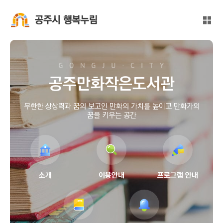
본문 바로가기
대메뉴 바로가기
전체
공주시 행복누림
공주만화작은도서관
무한한 상상력과 꿈의 보고인 만화의 가치를 높이고 만화가의
꿈을 키우는 공간
소개
이용안내
프로그램 안내