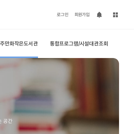
사이트맵
로그인
회원가입
팝업 열기
공주만화작은도서관
통합프로그램/시설대관조회
는 공간