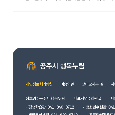
개인정보처리방침
이용약관
찾아오시는 길
사
상호명 :
공주시 행복누림
대표자명 :
최원철
사
평생학습관
041-840-8712
청소년수련관
04