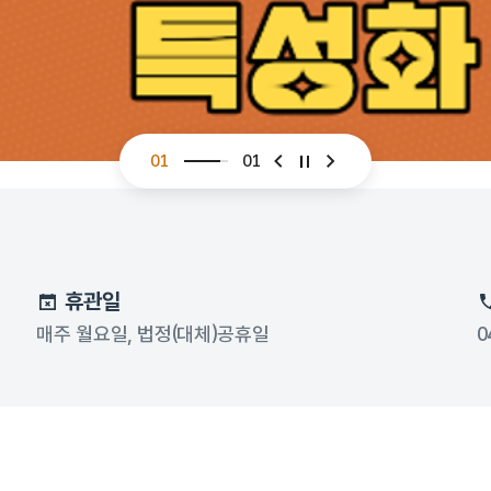
01
01
슬라이드 이전
슬라이드 다음
휴관일
매주 월요일, 법정(대체)공휴일
0