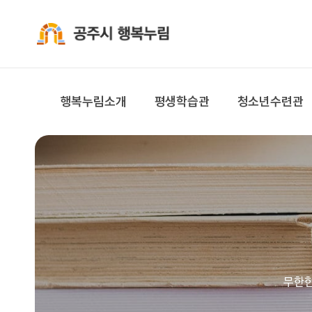
공주시 행복누림
행복누림소개
평생학습관
청소년수련관
무한한