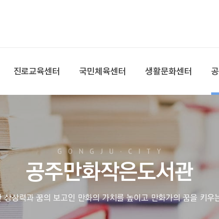
본문 바로가기
대메뉴 바로가기
진로교육센터
국민체육센터
생활문화센터
공주만화작은도서관
 상상력과 꿈의 보고인 만화의 가치를 높이고 만화가의 꿈을 키우