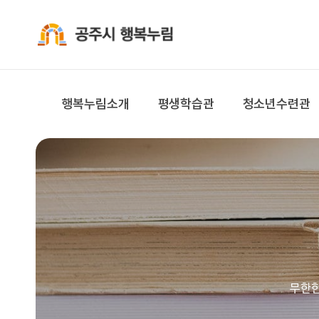
공주시 행복누림
행복누림소개
평생학습관
청소년수련관
무한한