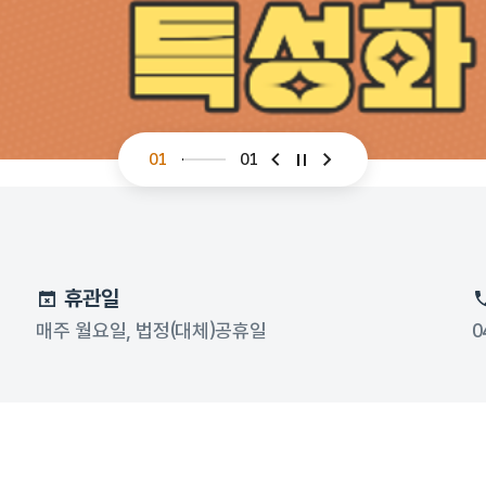
01
01
슬라이드 이전
슬라이드 다음
휴관일
매주 월요일, 법정(대체)공휴일
0