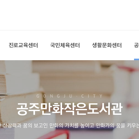
본문 바로가기
대메뉴 바로가기
진로교육센터
국민체육센터
생활문화센터
공주만화작은도서관
 상상력과 꿈의 보고인 만화의 가치를 높이고 만화가의 꿈을 키우