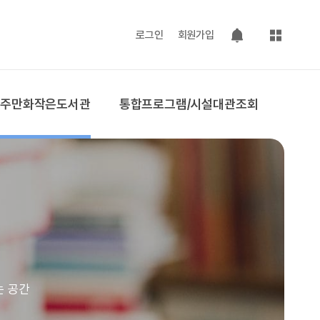
사이트맵
로그인
회원가입
팝업 열기
공주만화작은도서관
통합프로그램/시설대관조회
는 공간