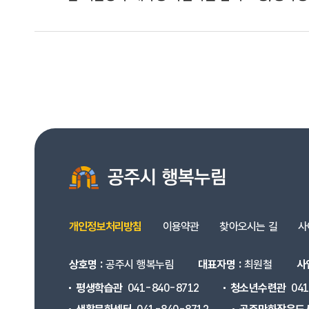
개인정보처리방침
이용약관
찾아오시는 길
사
상호명 :
공주시 행복누림
대표자명 :
최원철
사
평생학습관
041-840-8712
청소년수련관
04