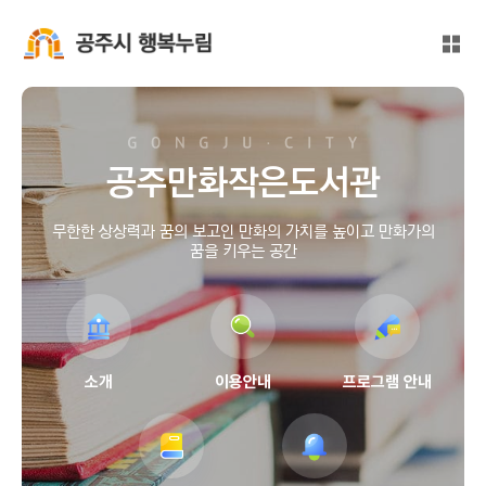
본문 바로가기
대메뉴 바로가기
전체
공주시 행복누림
공주만화작은도서관
무한한 상상력과 꿈의 보고인 만화의 가치를 높이고 만화가의
꿈을 키우는 공간
소개
이용안내
프로그램 안내