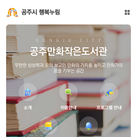
본문 바로가기
대메뉴 바로가기
전체
공주시 행복누림
공주만화작은도서관
무한한 상상력과 꿈의 보고인 만화의 가치를 높이고 만화가의
꿈을 키우는 공간
소개
이용안내
프로그램 안내