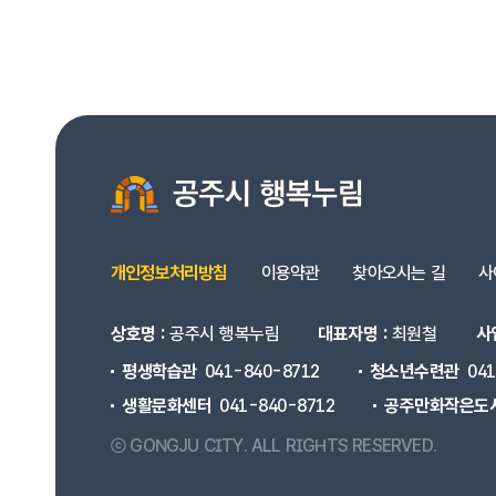
개인정보처리방침
이용약관
찾아오시는 길
사
상호명 :
공주시 행복누림
대표자명 :
최원철
사
평생학습관
041-840-8712
청소년수련관
04
생활문화센터
041-840-8712
공주만화작은도
ⓒ GONGJU CITY.
ALL RIGHTS RESERVED.