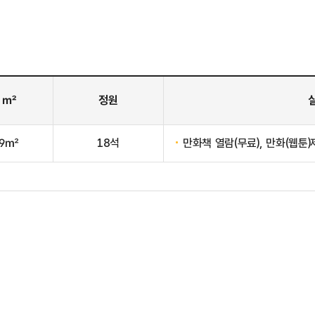
 ㎡
정원
.9㎡
18석
만화책 열람(무료), 만화(웹툰