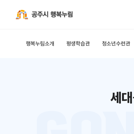
공주시 행복누림
행복누림소개
평생학습관
청소년수련관
세대