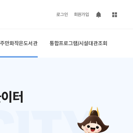
사이트맵
로그인
회원가입
팝업 열기
공주만화작은도서관
통합프로그램/시설대관조회
놀이터