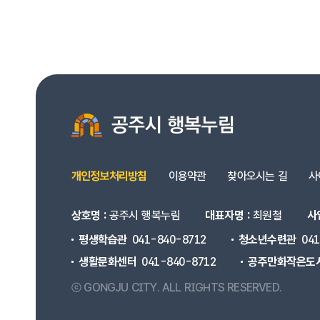
개인정보처리방침
이용약관
찾아오시는 길
사
상호명 :
공주시 행복누림
대표자명 :
최원철
사
평생학습관
041-840-8712
청소년수련관
04
생활문화센터
041-840-8712
공주만화작은도
ⓒ GONGJU CITY.
ALL RIGHTS RESERVED.