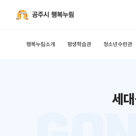
공주시 행복누림
행복누림소개
평생학습관
청소년수련관
세대