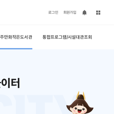
사이트맵
로그인
회원가입
팝업 열기
공주만화작은도서관
통합프로그램/시설대관조회
놀이터