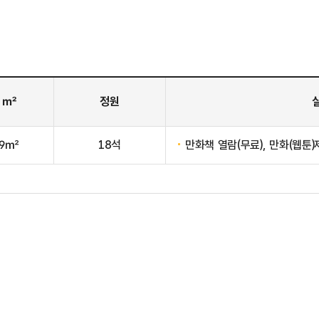
 ㎡
정원
.9㎡
18석
만화책 열람(무료), 만화(웹툰