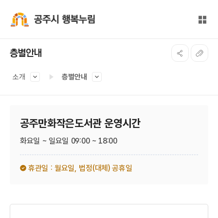
본문 바로가기
대메뉴 바로가기
전체
공주시 행복누림
층별안내
소개
층별안내
공주만화작은도서관 운영시간
화요일 ~ 일요일 09:00 ~ 18:00
휴관일 : 월요일,
법정(대체) 공휴일