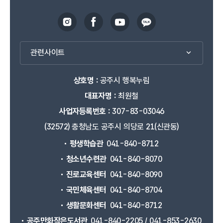
관련사이트
상호명 :
공주시 행복누림
대표자명 :
최원철
사업자등록번호 :
307-83-03046
(32572) 충청남도 공주시 의당로 21(신관동)
평생학습관
041-840-8712
청소년수련관
041-840-8070
진로교육센터
041-840-8090
국민체육센터
041-840-8704
생활문화센터
041-840-8712
공주만화작은도서관
041-840-2205 / 041-853-2630