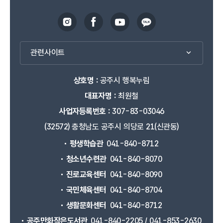
관련사이트
상호명 :
공주시 행복누림
대표자명 :
최원철
사업자등록번호 :
307-83-03046
(32572) 충청남도 공주시 의당로 21(신관동)
평생학습관
041-840-8712
청소년수련관
041-840-8070
진로교육센터
041-840-8090
국민체육센터
041-840-8704
생활문화센터
041-840-8712
공주만화작은도서관
041-840-2205 / 041-853-2630