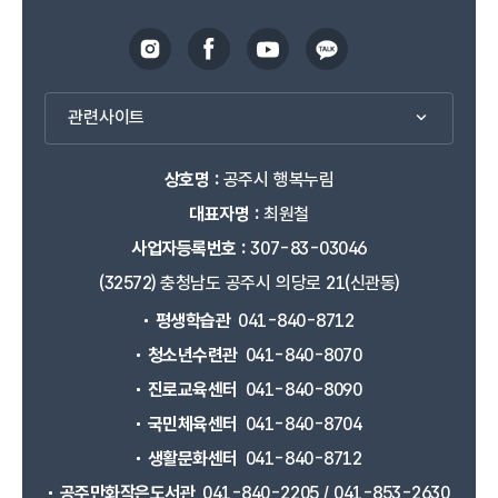
관련사이트
상호명 :
공주시 행복누림
대표자명 :
최원철
사업자등록번호 :
307-83-03046
(32572) 충청남도 공주시 의당로 21(신관동)
평생학습관
041-840-8712
청소년수련관
041-840-8070
진로교육센터
041-840-8090
국민체육센터
041-840-8704
생활문화센터
041-840-8712
공주만화작은도서관
041-840-2205 / 041-853-2630