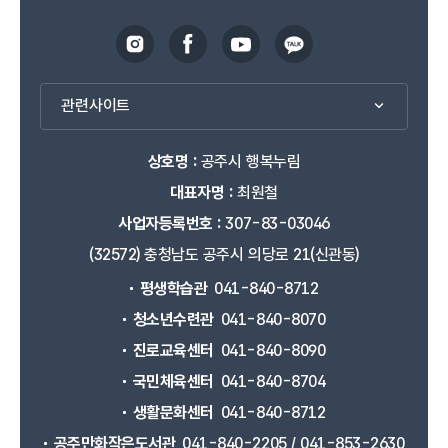
관련사이트
상호명 :
공주시 행복누림
대표자명 :
최원철
사업자등록번호 :
307-83-03046
(32572) 충청남도 공주시 의당로 21(신관동)
평생학습관
041-840-8712
청소년수련관
041-840-8070
진로교육센터
041-840-8090
국민체육센터
041-840-8704
생활문화센터
041-840-8712
공주만화작은도서관
041-840-2205 / 041-853-2630