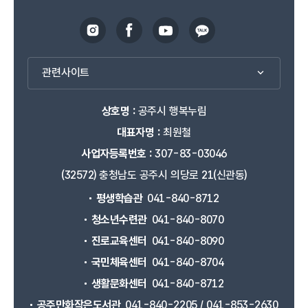
관련사이트
상호명 :
공주시 행복누림
대표자명 :
최원철
사업자등록번호 :
307-83-03046
(32572) 충청남도 공주시 의당로 21(신관동)
평생학습관
041-840-8712
청소년수련관
041-840-8070
진로교육센터
041-840-8090
국민체육센터
041-840-8704
생활문화센터
041-840-8712
공주만화작은도서관
041-840-2205 / 041-853-2630