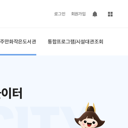
사이트맵
로그인
회원가입
팝업 열기
공주만화작은도서관
통합프로그램/시설대관조회
놀이터