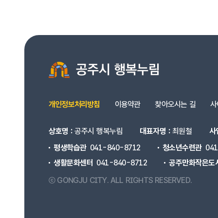
개인정보처리방침
이용약관
찾아오시는 길
사
상호명 :
공주시 행복누림
대표자명 :
최원철
사
평생학습관
041-840-8712
청소년수련관
04
생활문화센터
041-840-8712
공주만화작은도
ⓒ GONGJU CITY.
ALL RIGHTS RESERVED.