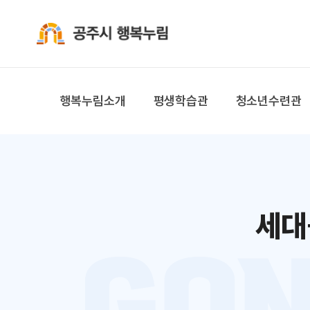
공주시 행복누림
행복누림소개
평생학습관
청소년수련관
세대