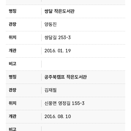
쌍달 작은도서관
양동진
쌍달길 253-3
2016. 01. 19
공주북캠프 작은도서관
김재필
신풍면 영정길 155-3
2016. 08. 10