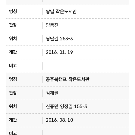
쌍달 작은도서관
양동진
쌍달길 253-3
2016. 01. 19
공주북캠프 작은도서관
김재필
신풍면 영정길 155-3
2016. 08. 10