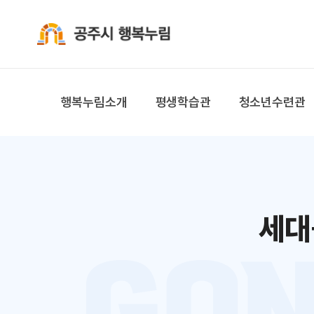
공주시 행복누림
행복누림소개
평생학습관
청소년수련관
세대