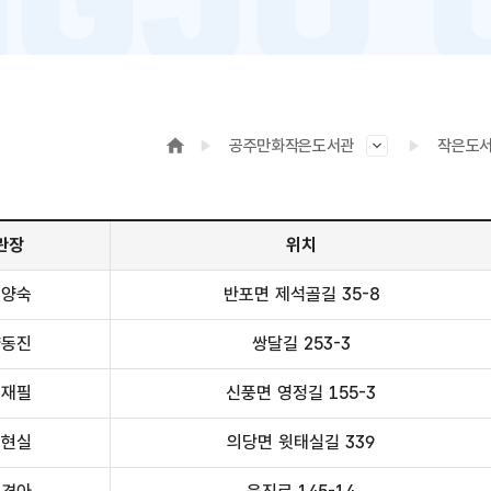
공주만화작은도서관
작은도
관장
위치
이양숙
반포면 제석골길 35-8
양동진
쌍달길 253-3
김재필
신풍면 영정길 155-3
이현실
의당면 윗태실길 339