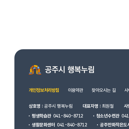
개인정보처리방침
이용약관
찾아오시는 길
사
상호명 :
공주시 행복누림
대표자명 :
최원철
사
평생학습관
041-840-8712
청소년수련관
04
생활문화센터
041-840-8712
공주만화작은도