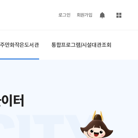
사이트맵
로그인
회원가입
팝업 열기
공주만화작은도서관
통합프로그램/시설대관조회
놀이터