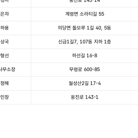
김경아
웅진로 145-14
천은자
계령면 소라티길 55
심하용
의당면 돌모루 1길 40, 5동
신상국
신금1길7, 107동 지하 1층
박형선
하선길 16-8
사무소장
무령로 600-85
윤정해
월성산2길 17-4
유인창
웅진로 143-1