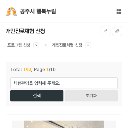
본문 바로가기
대메뉴 바로가기
전체
공주시 행복누림
개인진로체험 신청
프로그램 신청
개인진로체험 신청
게시물 검색
Total
193
,
Page
1
/10
초기화