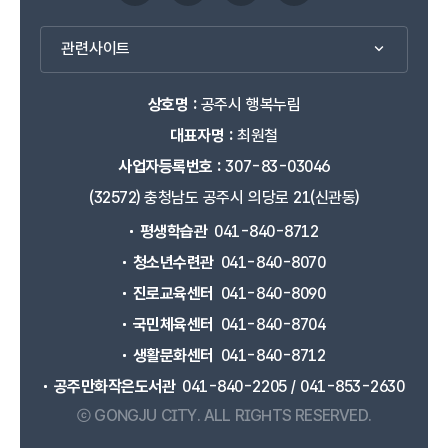
관련사이트
상호명 :
공주시 행복누림
대표자명 :
최원철
사업자등록번호 :
307-83-03046
(32572) 충청남도 공주시 의당로 21(신관동)
평생학습관
041-840-8712
청소년수련관
041-840-8070
진로교육센터
041-840-8090
국민체육센터
041-840-8704
생활문화센터
041-840-8712
공주만화작은도서관
041-840-2205 / 041-853-2630
ⓒ GONGJU CITY.
ALL RIGHTS RESERVED.