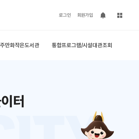
사이트맵
로그인
회원가입
팝업 열기
공주만화작은도서관
통합프로그램/시설대관조회
놀이터