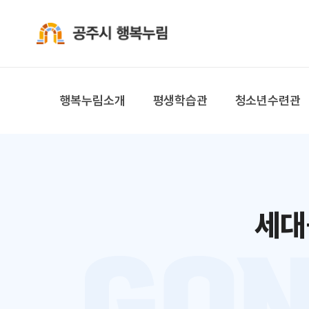
공주시 행복누림
행복누림소개
평생학습관
청소년수련관
세대