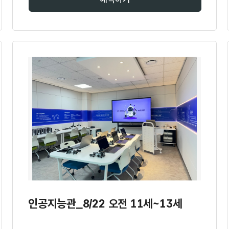
인공지능관_8/22 오전 11세~13세