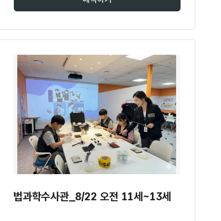
법과학수사관_8/22 오전 11세~13세