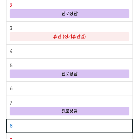
2
진로상담
3
휴관 (정기휴관일)
4
5
진로상담
6
7
진로상담
8