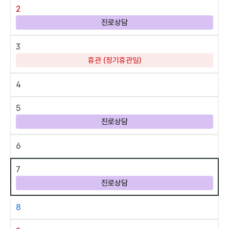
2
진로상담
3
휴관 (정기휴관일)
4
5
진로상담
6
7
진로상담
8