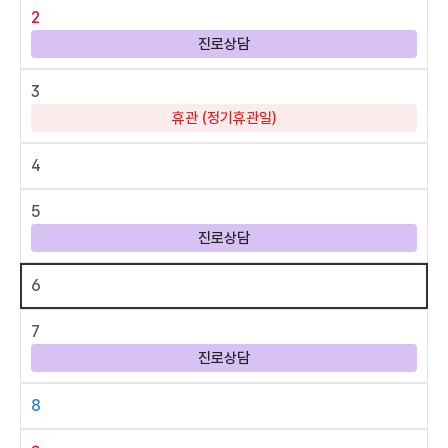
2
진로상담
3
휴관 (정기휴관일)
4
5
진로상담
6
7
진로상담
8