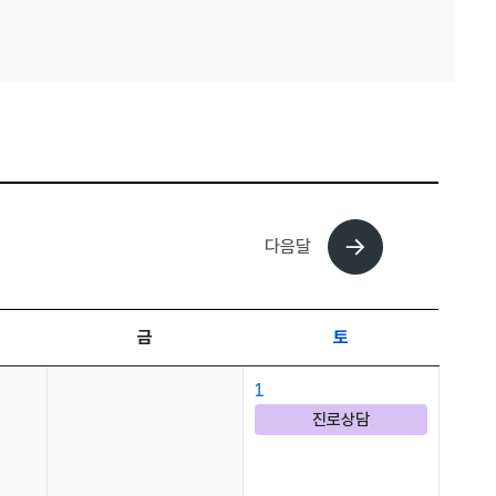
다음달
금
토
1
진로상담