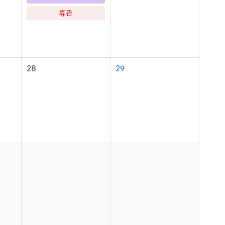
휴관
28
29