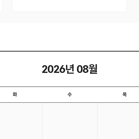
2026년 08월
화
수
목