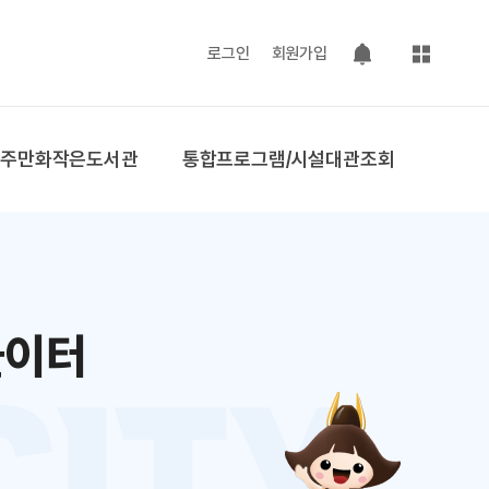
사이트맵
로그인
회원가입
팝업 열기
공주만화작은도서관
통합프로그램/시설대관조회
놀이터