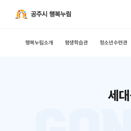
공주시 행복누림
행복누림소개
평생학습관
청소년수련관
세대