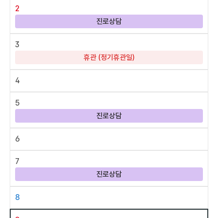
2
진로상담
3
휴관 (정기휴관일)
4
5
진로상담
6
7
진로상담
8