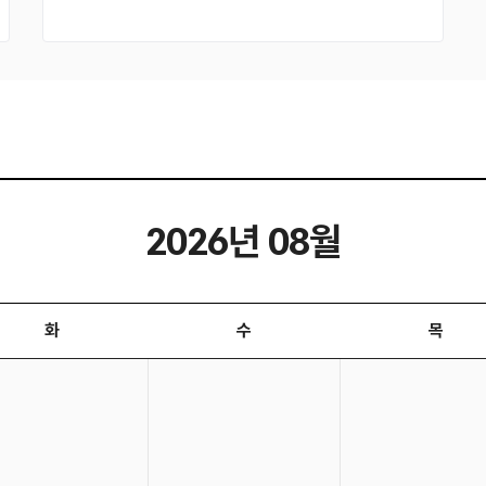
2026년 08월
화
수
목