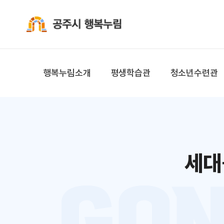
공주시 행복누림
행복누림소개
평생학습관
청소년수련관
세대