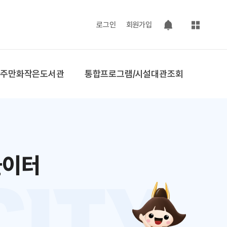
사이트맵
로그인
회원가입
팝업 열기
공주만화작은도서관
통합프로그램/시설대관조회
놀이터