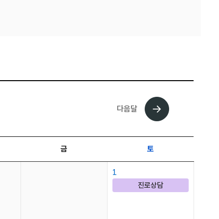
다음달
금
토
1
진로상담