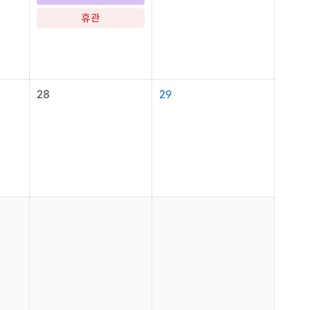
휴관
28
29