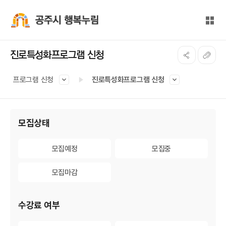
본문 바로가기
대메뉴 바로가기
전체
공주시 행복누림
진로특성화프로그램 신청
프로그램 신청
진로특성화프로그램 신청
게시물 검색
모집상태
모집예정
모집예정
모집중
모집중
모집마감
모집마감
수강료 여부