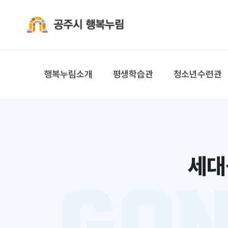
공주시 행복누림
행복누림소개
평생학습관
청소년수련관
세대