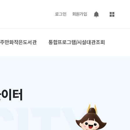
사이트맵
로그인
회원가입
팝업 열기
공주만화작은도서관
통합프로그램/시설대관조회
놀이터