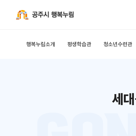
공주시 행복누림
행복누림소개
평생학습관
청소년수련관
세대