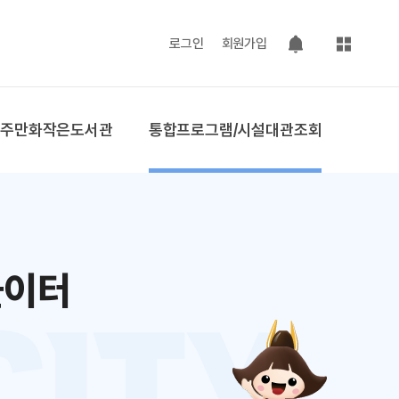
사이트맵
로그인
회원가입
팝업 열기
공주만화작은도서관
통합프로그램/시설대관조회
놀이터