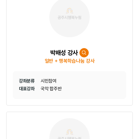
박배성 강사
일반 + 행복학습나눔 강사
강좌분류
시민참여
대표강좌
국악 합주반