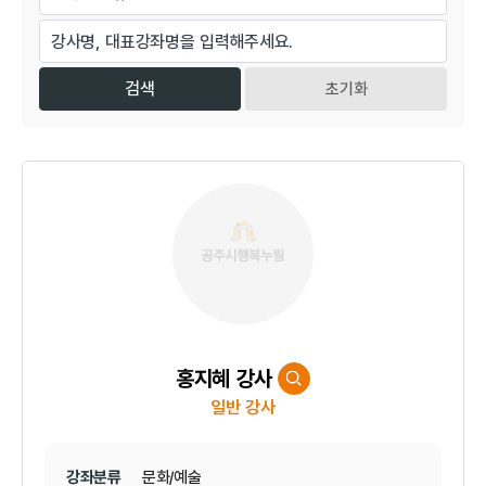
초기화
홍지혜 강사
일반 강사
강좌분류
문화/예술