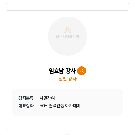
임효남 강사
일반 강사
강좌분류
시민참여
대표강좌
60+ 활력인생 아카데미