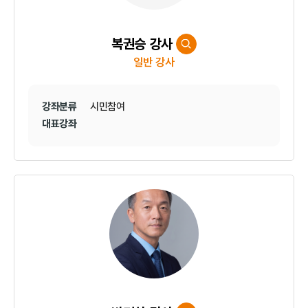
복권승 강사
일반 강사
강좌분류
시민참여
대표강좌