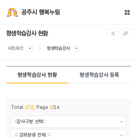
본문 바로가기
대메뉴 바로가기
전체
공주시 행복누림
평생학습강사 현황
네트워크
평생학습강사
평생학습강사 현황
평생학습강사 등록
게시물 검색
Total
272
,
Page
1
/14