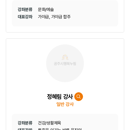
강좌분류
문화/예술
대표강좌
가야금, 가야금 합주
정혜림 강사
일반 강사
강좌분류
건강/생활체육