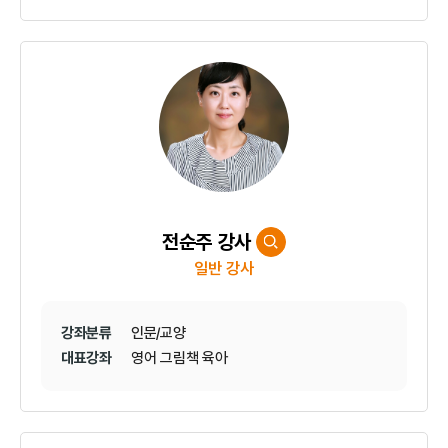
전순주 강사
일반 강사
강좌분류
인문/교양
대표강좌
영어 그림책 육아