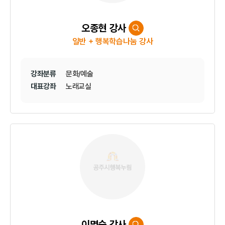
오종현 강사
일반 + 행복학습나눔 강사
강좌분류
문화/예술
대표강좌
노래교실
이명숙 강사