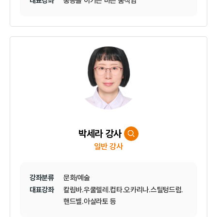
대표강좌
통증을 이기는 바른 움직임
박세라 강사
일반 강사
강좌분류
문화/예술
대표강좌
칼림바.우쿨렐레.컵타.오카리나.스틸텅드럼.
핸드벨.아살라토 등