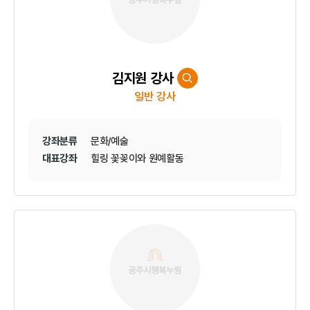
김지원 강사
일반 강사
강좌분류
문화/예술
대표강좌
힐링 꽃꽂이와 원예활동