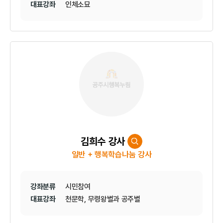
대표강좌
인체소묘
김희수 강사
일반 + 행복학습나눔 강사
강좌분류
시민참여
대표강좌
천문학, 무령왕별과 공주별