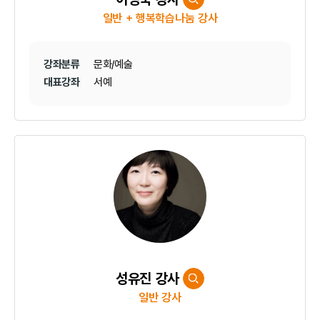
일반 + 행복학습나눔 강사
강좌분류
문화/예술
대표강좌
서예
성유진 강사
일반 강사