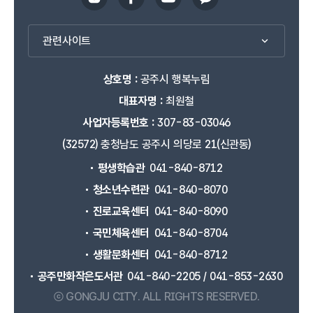
관련사이트
상호명 :
공주시 행복누림
대표자명 :
최원철
사업자등록번호 :
307-83-03046
(32572) 충청남도 공주시 의당로 21(신관동)
평생학습관
041-840-8712
청소년수련관
041-840-8070
진로교육센터
041-840-8090
국민체육센터
041-840-8704
생활문화센터
041-840-8712
공주만화작은도서관
041-840-2205 / 041-853-2630
ⓒ GONGJU CITY.
ALL RIGHTS RESERVED.