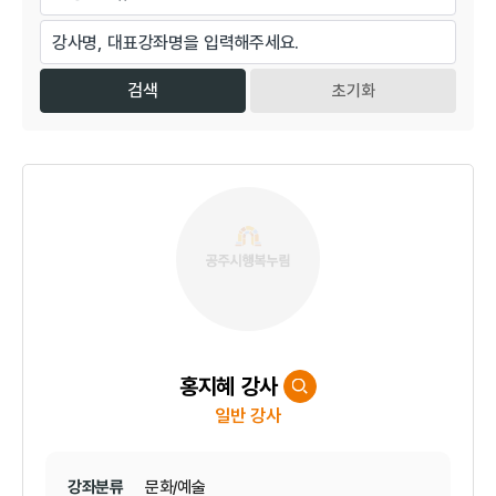
초기화
홍지혜 강사
일반 강사
강좌분류
문화/예술