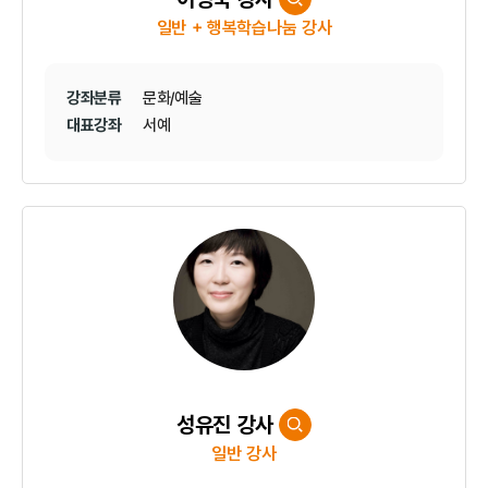
일반 + 행복학습나눔 강사
강좌분류
문화/예술
대표강좌
서예
성유진 강사
일반 강사