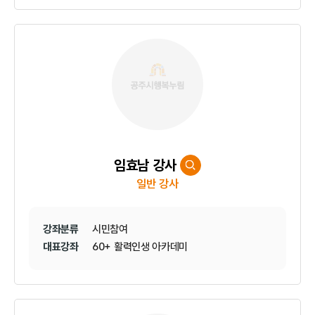
임효남 강사
일반 강사
강좌분류
시민참여
대표강좌
60+ 활력인생 아카데미