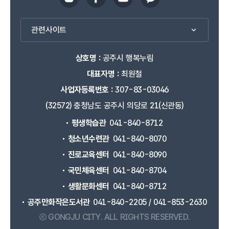
관련사이트
상호명 :
공주시 행복누림
대표자명 :
최원철
사업자등록번호 :
307-83-03046
(32572) 충청남도 공주시 의당로 21(신관동)
평생학습관
041-840-8712
청소년수련관
041-840-8070
진로교육센터
041-840-8090
국민체육센터
041-840-8704
생활문화센터
041-840-8712
공주만화작은도서관
041-840-2205 / 041-853-2630
ⓒ GONGJU CITY.
ALL RIGHTS RESERVED.