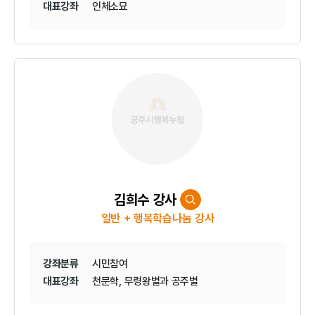
대표강좌
인체소묘
김희수 강사
일반 + 행복학습나눔 강사
강좌분류
시민참여
대표강좌
천문학, 무령왕별과 공주별