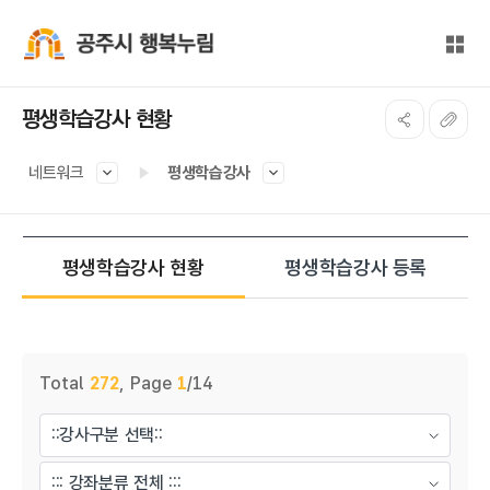
본문 바로가기
대메뉴 바로가기
전체
공주시 행복누림
평생학습강사 현황
네트워크
평생학습강사
평생학습강사 현황
평생학습강사 등록
게시물 검색
Total
272
,
Page
1
/14