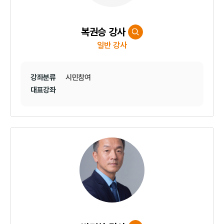
복권승 강사
일반 강사
강좌분류
시민참여
대표강좌