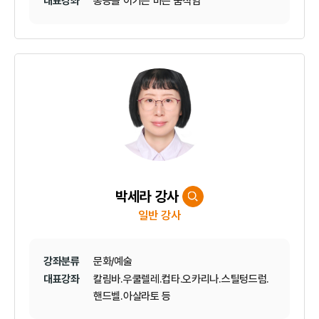
대표강좌
통증을 이기는 바른 움직임
박세라 강사
일반 강사
강좌분류
문화/예술
대표강좌
칼림바.우쿨렐레.컵타.오카리나.스틸텅드럼.
핸드벨.아살라토 등