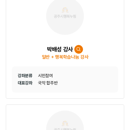
박배성 강사
일반 + 행복학습나눔 강사
강좌분류
시민참여
대표강좌
국악 합주반