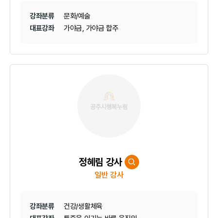
강좌분류
문화/예술
대표강좌
가야금, 가야금 합주
정혜림 강사
일반 강사
강좌분류
건강/생활체육