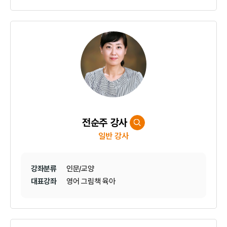
전순주 강사
일반 강사
강좌분류
인문/교양
대표강좌
영어 그림책 육아