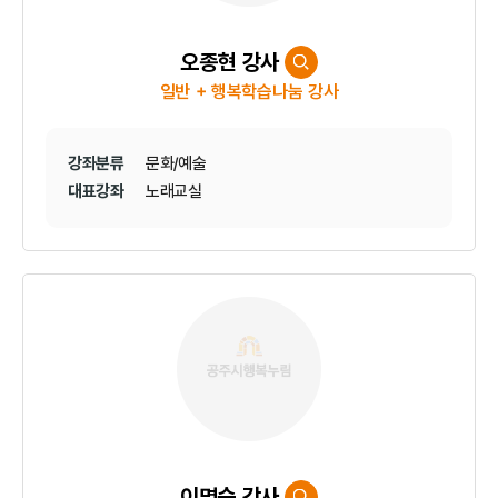
오종현 강사
일반 + 행복학습나눔 강사
강좌분류
문화/예술
대표강좌
노래교실
이명숙 강사