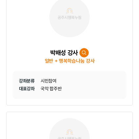
박배성 강사
일반 + 행복학습나눔 강사
강좌분류
시민참여
대표강좌
국악 합주반