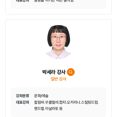
대표강좌
통증을 이기는 바른 움직임
박세라 강사
일반 강사
강좌분류
문화/예술
대표강좌
칼림바.우쿨렐레.컵타.오카리나.스틸텅드럼.
핸드벨.아살라토 등