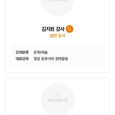
김지원 강사
일반 강사
강좌분류
문화/예술
대표강좌
힐링 꽃꽂이와 원예활동