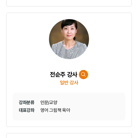
전순주 강사
일반 강사
강좌분류
인문/교양
대표강좌
영어 그림책 육아