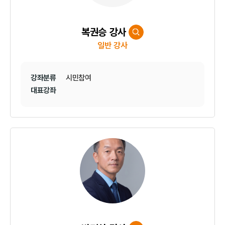
복권승 강사
일반 강사
강좌분류
시민참여
대표강좌