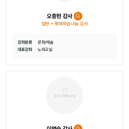
오종현 강사
일반 + 행복학습나눔 강사
강좌분류
문화/예술
대표강좌
노래교실
이명숙 강사