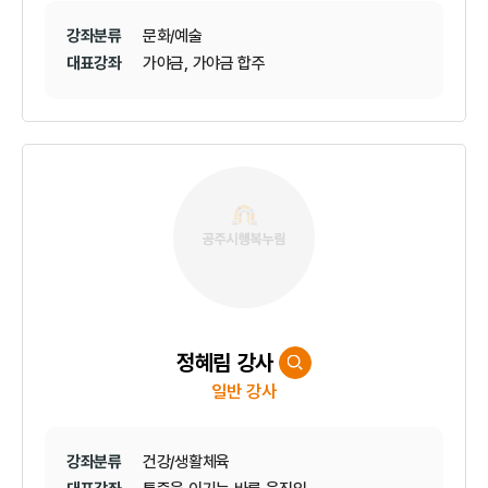
강좌분류
문화/예술
대표강좌
가야금, 가야금 합주
정혜림 강사
일반 강사
강좌분류
건강/생활체육