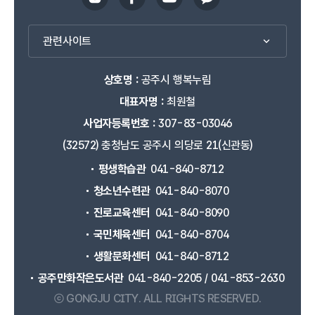
관련사이트
상호명 :
공주시 행복누림
대표자명 :
최원철
사업자등록번호 :
307-83-03046
(32572) 충청남도 공주시 의당로 21(신관동)
평생학습관
041-840-8712
청소년수련관
041-840-8070
진로교육센터
041-840-8090
국민체육센터
041-840-8704
생활문화센터
041-840-8712
공주만화작은도서관
041-840-2205 / 041-853-2630
ⓒ GONGJU CITY.
ALL RIGHTS RESERVED.