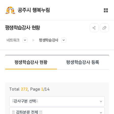
본문 바로가기
대메뉴 바로가기
전체
공주시 행복누림
평생학습강사 현황
네트워크
평생학습강사
평생학습강사 현황
평생학습강사 등록
게시물 검색
Total
272
,
Page
1
/14