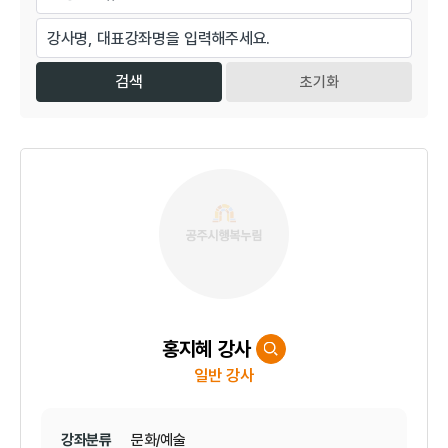
초기화
홍지혜 강사
일반 강사
강좌분류
문화/예술