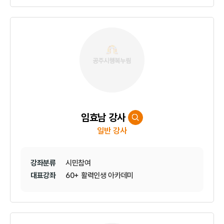
임효남 강사
일반 강사
강좌분류
시민참여
대표강좌
60+ 활력인생 아카데미