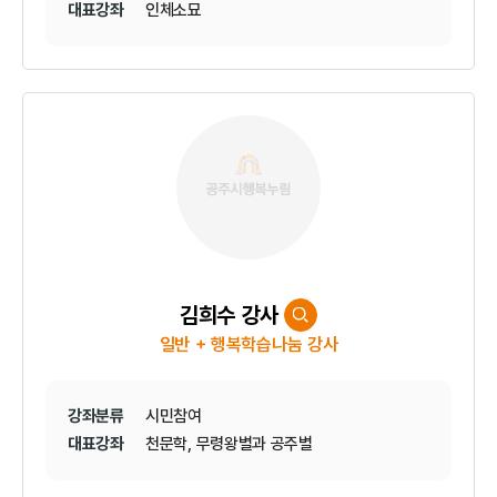
대표강좌
인체소묘
김희수 강사
일반 + 행복학습나눔 강사
강좌분류
시민참여
대표강좌
천문학, 무령왕별과 공주별