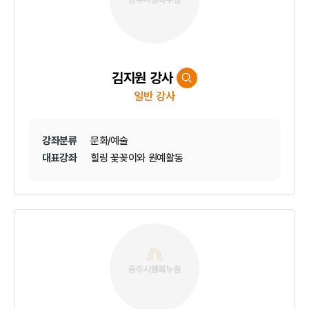
김지원 강사
일반 강사
강좌분류
문화/예술
대표강좌
힐링 꽃꽂이와 원예활동