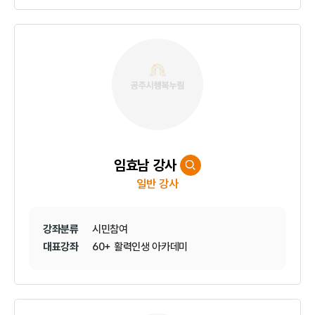
임효남 강사
일반 강사
강좌분류
시민참여
대표강좌
60+ 활력인생 아카데미