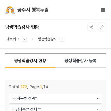
본문 바로가기
대메뉴 바로가기
전체
공주시 행복누림
평생학습강사 현황
네트워크
평생학습강사
평생학습강사 현황
평생학습강사 등록
게시물 검색
Total
272
,
Page
1
/14