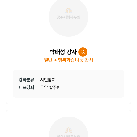
박배성 강사
일반 + 행복학습나눔 강사
강좌분류
시민참여
대표강좌
국악 합주반