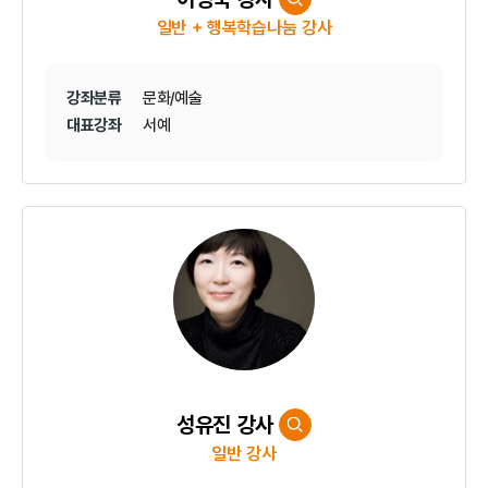
일반 + 행복학습나눔 강사
강좌분류
문화/예술
대표강좌
서예
성유진 강사
일반 강사