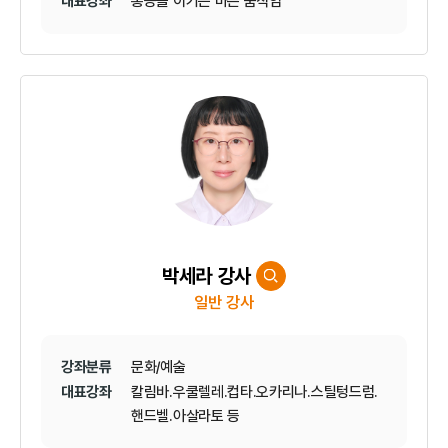
대표강좌
통증을 이기는 바른 움직임
박세라 강사
일반 강사
강좌분류
문화/예술
대표강좌
칼림바.우쿨렐레.컵타.오카리나.스틸텅드럼.
핸드벨.아살라토 등