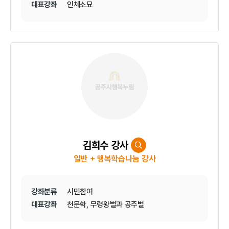
대표강좌
인체소묘
김희수 강사
일반 + 행복학습나눔 강사
강좌분류
시민참여
대표강좌
천문학, 무령왕별과 공주별