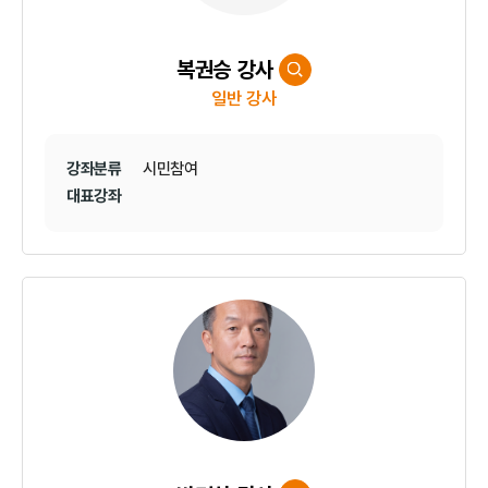
복권승 강사
일반 강사
강좌분류
시민참여
대표강좌