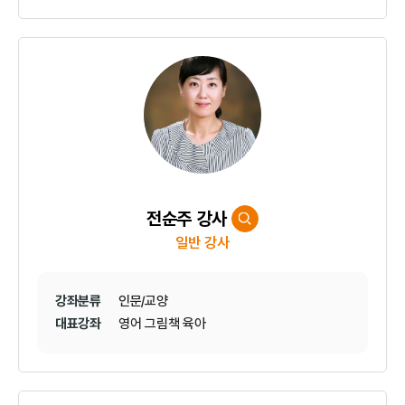
전순주 강사
일반 강사
강좌분류
인문/교양
대표강좌
영어 그림책 육아