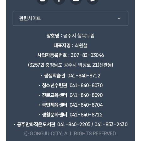
관련사이트
상호명 :
공주시 행복누림
대표자명 :
최원철
사업자등록번호 :
307-83-03046
(32572) 충청남도 공주시 의당로 21(신관동)
평생학습관
041-840-8712
청소년수련관
041-840-8070
진로교육센터
041-840-8090
국민체육센터
041-840-8704
생활문화센터
041-840-8712
공주만화작은도서관
041-840-2205 / 041-853-2630
ⓒ GONGJU CITY.
ALL RIGHTS RESERVED.