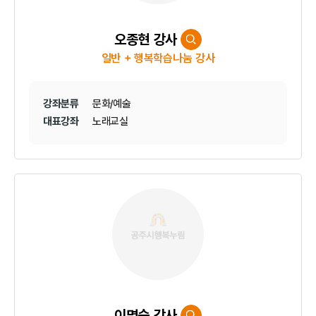
오종현 강사
일반 + 행복학습나눔 강사
강좌분류
문화/예술
대표강좌
노래교실
이명숙 강사