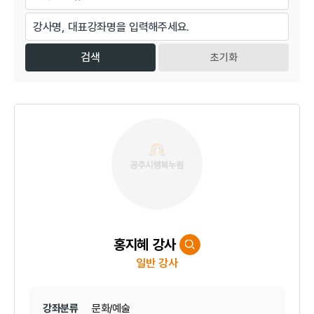
초기화
홍지혜 강사
일반 강사
강좌분류
문화/예술