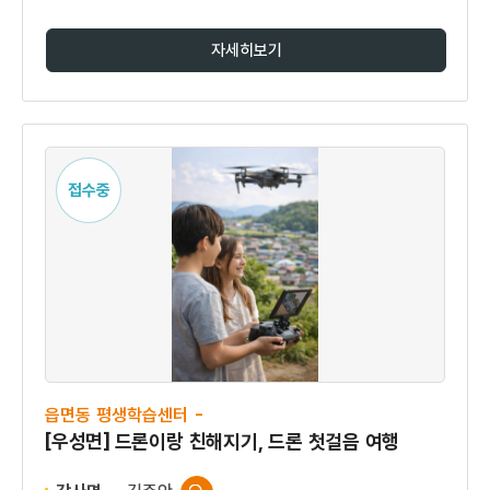
자세히보기
접수중
읍면동 평생학습센터 -
[우성면] 드론이랑 친해지기, 드론 첫걸음 여행