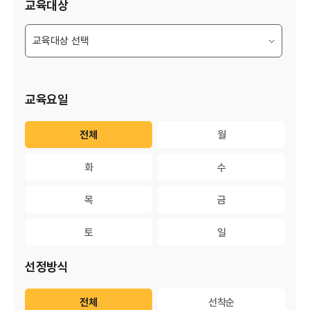
교육대상
교육요일
전체
전체
월
월
화
화
수
수
목
목
금
금
토
토
일
일
선정방식
전체
전체
선착순
선착순