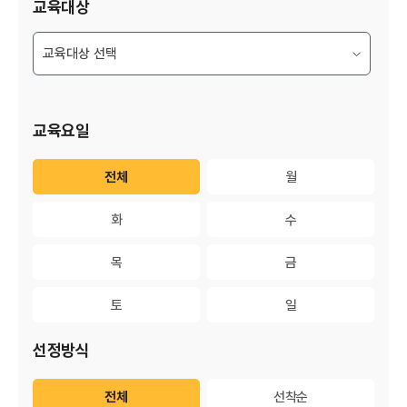
교육대상
교육요일
전체
전체
월
월
화
화
수
수
목
목
금
금
토
토
일
일
선정방식
전체
전체
선착순
선착순