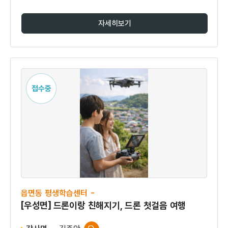
자세히보기
접수중
읍면동 평생학습센터 -
[우성면] 드론이랑 친해지기, 드론 첫걸음 여행