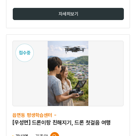
자세히보기
접수중
읍면동 평생학습센터 -
[우성면] 드론이랑 친해지기, 드론 첫걸음 여행