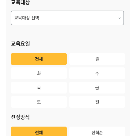
교육대상
교육요일
전체
전체
월
월
화
화
수
수
목
목
금
금
토
토
일
일
선정방식
전체
전체
선착순
선착순